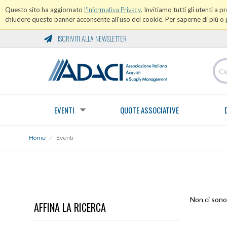
Questo sito ha aggiornato
l'informativa Privacy
. Invitiamo tutti gli utenti a 
chiudere questo banner acconsente all'uso dei cookie. Per saperne di più o p
ISCRIVITI ALLA NEWSLETTER
EVENTI
QUOTE ASSOCIATIVE
Home
/
Eventi
EVENTI
Non ci sono 
AFFINA LA RICERCA