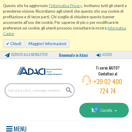
Questo sito ha aggiornato
l'informativa Privacy
. Invitiamo tutti gli utenti a
prenderne visione. Ricordiamo agli utenti che questo sito usa cookie di
profilazione e di terze parti. Chi sceglie di chiudere questo banner
acconsente all'uso dei cookie. Per saperne di più o per modificare le
preferenze sui cookie, gli utenti possono consultare la nostra
Informativa
Cookie
Chiudi
Maggiori Informazioni
ISCRIVITI ALLA NEWSLETTER
Benvenuto in Adaci
ACCEDI
Ti serve AIUTO?
Contattaci al
+39 02 400
724 74
0
Carrello
MENU