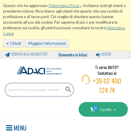
Questo sito ha aggiornato
l'informativa Privacy
. Invitiamo tutti gli utenti a
prenderne visione. Ricordiamo agli utenti che questo sito usa cookie di
profilazione e di terze parti. Chi sceglie di chiudere questo banner
acconsente all'uso dei cookie. Per saperne di più o per modificare le
preferenze sui cookie, gli utenti possono consultare la nostra
Informativa
Cookie
Chiudi
Maggiori Informazioni
ISCRIVITI ALLA NEWSLETTER
Benvenuto in Adaci
ACCEDI
Ti serve AIUTO?
Contattaci al
+39 02 400
724 74
0
Carrello
MENU