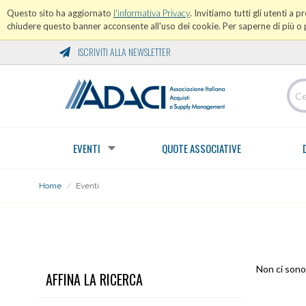
Questo sito ha aggiornato
l'informativa Privacy
. Invitiamo tutti gli utenti a 
chiudere questo banner acconsente all'uso dei cookie. Per saperne di più o p
ISCRIVITI ALLA NEWSLETTER
EVENTI
QUOTE ASSOCIATIVE
Home
/
Eventi
EVENTI
Non ci sono 
AFFINA LA RICERCA