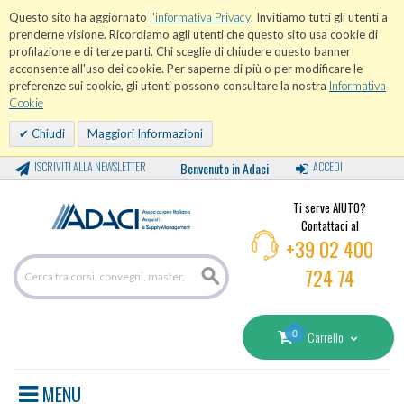
Questo sito ha aggiornato
l'informativa Privacy
. Invitiamo tutti gli utenti a
prenderne visione. Ricordiamo agli utenti che questo sito usa cookie di
profilazione e di terze parti. Chi sceglie di chiudere questo banner
acconsente all'uso dei cookie. Per saperne di più o per modificare le
preferenze sui cookie, gli utenti possono consultare la nostra
Informativa
Cookie
Chiudi
Maggiori Informazioni
ISCRIVITI ALLA NEWSLETTER
Benvenuto in Adaci
ACCEDI
Ti serve AIUTO?
Contattaci al
+39 02 400
724 74
0
Carrello
MENU