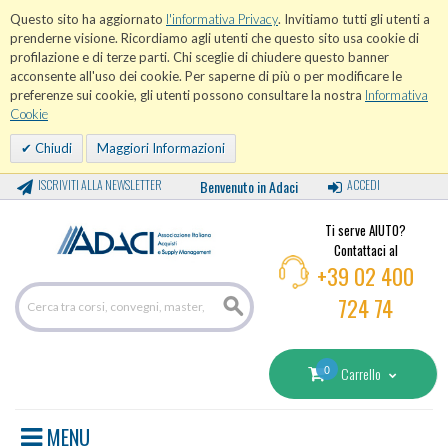
Questo sito ha aggiornato
l'informativa Privacy
. Invitiamo tutti gli utenti a
prenderne visione. Ricordiamo agli utenti che questo sito usa cookie di
profilazione e di terze parti. Chi sceglie di chiudere questo banner
acconsente all'uso dei cookie. Per saperne di più o per modificare le
preferenze sui cookie, gli utenti possono consultare la nostra
Informativa
Cookie
Chiudi
Maggiori Informazioni
ISCRIVITI ALLA NEWSLETTER
Benvenuto in Adaci
ACCEDI
Ti serve AIUTO?
Contattaci al
+39 02 400
724 74
0
Carrello
MENU