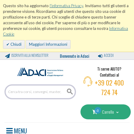
Questo sito ha aggiornato
l'informativa Privacy
. Invitiamo tutti gli utenti a
prenderne visione. Ricordiamo agli utenti che questo sito usa cookie di
profilazione e di terze parti. Chi sceglie di chiudere questo banner
acconsente all'uso dei cookie. Per saperne di più o per modificare le
preferenze sui cookie, gli utenti possono consultare la nostra
Informativa
Cookie
Chiudi
Maggiori Informazioni
ISCRIVITI ALLA NEWSLETTER
Benvenuto in Adaci
ACCEDI
Ti serve AIUTO?
Contattaci al
+39 02 400
724 74
0
Carrello
MENU