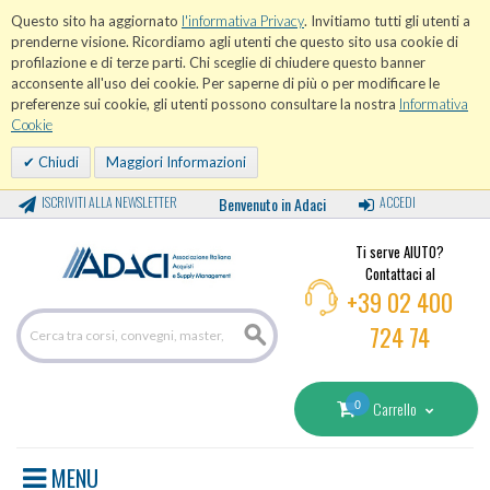
Questo sito ha aggiornato
l'informativa Privacy
. Invitiamo tutti gli utenti a
prenderne visione. Ricordiamo agli utenti che questo sito usa cookie di
profilazione e di terze parti. Chi sceglie di chiudere questo banner
acconsente all'uso dei cookie. Per saperne di più o per modificare le
preferenze sui cookie, gli utenti possono consultare la nostra
Informativa
Cookie
Chiudi
Maggiori Informazioni
ISCRIVITI ALLA NEWSLETTER
Benvenuto in Adaci
ACCEDI
Ti serve AIUTO?
Contattaci al
+39 02 400
724 74
0
Carrello
MENU