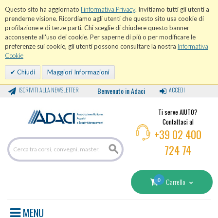
Questo sito ha aggiornato
l'informativa Privacy
. Invitiamo tutti gli utenti a
prenderne visione. Ricordiamo agli utenti che questo sito usa cookie di
profilazione e di terze parti. Chi sceglie di chiudere questo banner
acconsente all'uso dei cookie. Per saperne di più o per modificare le
preferenze sui cookie, gli utenti possono consultare la nostra
Informativa
Cookie
Chiudi
Maggiori Informazioni
ISCRIVITI ALLA NEWSLETTER
Benvenuto in Adaci
ACCEDI
Ti serve AIUTO?
Contattaci al
+39 02 400
724 74
0
Carrello
MENU