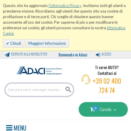
Questo sito ha aggiornato
l'informativa Privacy
. Invitiamo tutti gli utenti a
prenderne visione. Ricordiamo agli utenti che questo sito usa cookie di
profilazione e di terze parti. Chi sceglie di chiudere questo banner
acconsente all'uso dei cookie. Per saperne di più o per modificare le
preferenze sui cookie, gli utenti possono consultare la nostra
Informativa
Cookie
Chiudi
Maggiori Informazioni
ISCRIVITI ALLA NEWSLETTER
Benvenuto in Adaci
ACCEDI
Ti serve AIUTO?
Contattaci al
+39 02 400
724 74
0
Carrello
MENU