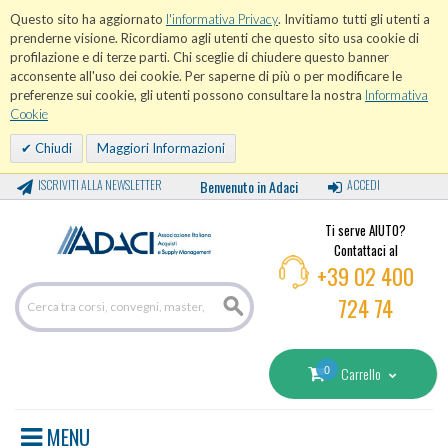
Questo sito ha aggiornato
l'informativa Privacy
. Invitiamo tutti gli utenti a
prenderne visione. Ricordiamo agli utenti che questo sito usa cookie di
profilazione e di terze parti. Chi sceglie di chiudere questo banner
acconsente all'uso dei cookie. Per saperne di più o per modificare le
preferenze sui cookie, gli utenti possono consultare la nostra
Informativa
Cookie
Chiudi
Maggiori Informazioni
ISCRIVITI ALLA NEWSLETTER
Benvenuto in Adaci
ACCEDI
Ti serve AIUTO?
Contattaci al
+39 02 400
724 74
0
Carrello
MENU