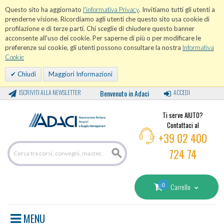
Questo sito ha aggiornato
l'informativa Privacy
. Invitiamo tutti gli utenti a
prenderne visione. Ricordiamo agli utenti che questo sito usa cookie di
profilazione e di terze parti. Chi sceglie di chiudere questo banner
acconsente all'uso dei cookie. Per saperne di più o per modificare le
preferenze sui cookie, gli utenti possono consultare la nostra
Informativa
Cookie
Chiudi
Maggiori Informazioni
ISCRIVITI ALLA NEWSLETTER
Benvenuto in Adaci
ACCEDI
Ti serve AIUTO?
Contattaci al
+39 02 400
724 74
0
Carrello
MENU