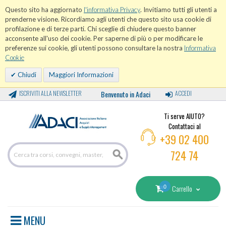
Questo sito ha aggiornato
l'informativa Privacy
. Invitiamo tutti gli utenti a
prenderne visione. Ricordiamo agli utenti che questo sito usa cookie di
profilazione e di terze parti. Chi sceglie di chiudere questo banner
acconsente all'uso dei cookie. Per saperne di più o per modificare le
preferenze sui cookie, gli utenti possono consultare la nostra
Informativa
Cookie
Chiudi
Maggiori Informazioni
ISCRIVITI ALLA NEWSLETTER
Benvenuto in Adaci
ACCEDI
Ti serve AIUTO?
Contattaci al
+39 02 400
724 74
0
Carrello
MENU