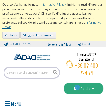
Questo sito ha aggiornato
l'informativa Privacy
. Invitiamo tutti gli utenti a
prenderne visione. Ricordiamo agli utenti che questo sito usa cookie di
profilazione e di terze parti. Chi sceglie di chiudere questo banner
acconsente all'uso dei cookie. Per saperne di più o per modificare le
preferenze sui cookie, gli utenti possono consultare la nostra
Informativa
Cookie
Chiudi
Maggiori Informazioni
ISCRIVITI ALLA NEWSLETTER
Benvenuto in Adaci
ACCEDI
Ti serve AIUTO?
Contattaci al
+39 02 400
724 74
0
Carrello
MENU