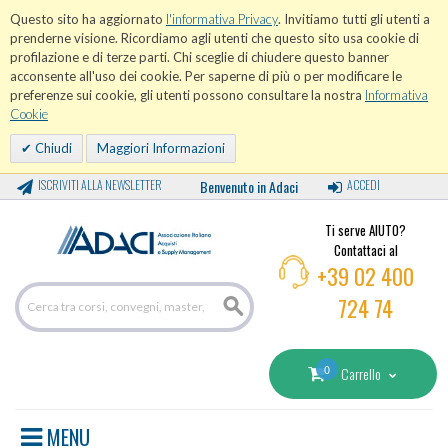
Questo sito ha aggiornato
l'informativa Privacy
. Invitiamo tutti gli utenti a
prenderne visione. Ricordiamo agli utenti che questo sito usa cookie di
profilazione e di terze parti. Chi sceglie di chiudere questo banner
acconsente all'uso dei cookie. Per saperne di più o per modificare le
preferenze sui cookie, gli utenti possono consultare la nostra
Informativa
Cookie
Chiudi
Maggiori Informazioni
ISCRIVITI ALLA NEWSLETTER
Benvenuto in Adaci
ACCEDI
Ti serve AIUTO?
Contattaci al
+39 02 400
724 74
0
Carrello
MENU