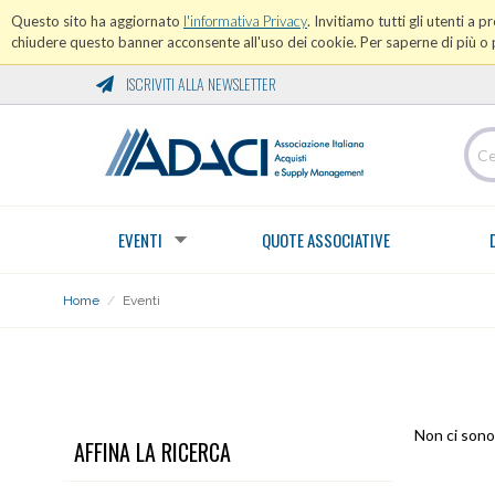
Questo sito ha aggiornato
l'informativa Privacy
. Invitiamo tutti gli utenti a 
chiudere questo banner acconsente all'uso dei cookie. Per saperne di più o p
ISCRIVITI ALLA NEWSLETTER
EVENTI
QUOTE ASSOCIATIVE
Home
/
Eventi
EVENTI
Non ci sono 
AFFINA LA RICERCA