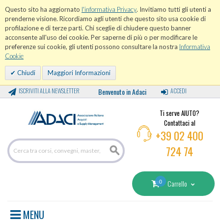
Questo sito ha aggiornato
l'informativa Privacy
. Invitiamo tutti gli utenti a
prenderne visione. Ricordiamo agli utenti che questo sito usa cookie di
profilazione e di terze parti. Chi sceglie di chiudere questo banner
acconsente all'uso dei cookie. Per saperne di più o per modificare le
preferenze sui cookie, gli utenti possono consultare la nostra
Informativa
Cookie
Chiudi
Maggiori Informazioni
ISCRIVITI ALLA NEWSLETTER
Benvenuto in Adaci
ACCEDI
Ti serve AIUTO?
Contattaci al
+39 02 400
724 74
0
Carrello
MENU