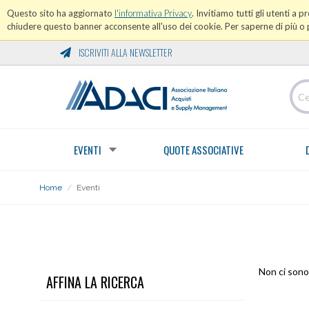
Questo sito ha aggiornato
l'informativa Privacy
. Invitiamo tutti gli utenti a 
chiudere questo banner acconsente all'uso dei cookie. Per saperne di più o p
ISCRIVITI ALLA NEWSLETTER
EVENTI
QUOTE ASSOCIATIVE
Home
/
Eventi
EVENTI
Non ci sono 
AFFINA LA RICERCA