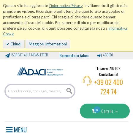
Questo sito ha aggiornato
l'informativa Privacy
. Invitiamo tutti gli utenti a
prenderne visione. Ricordiamo agli utenti che questo sito usa cookie di
profilazione e di terze parti. Chi sceglie di chiudere questo banner
acconsente all'uso dei cookie. Per saperne di più o per modificare le
preferenze sui cookie, gli utenti possono consultare la nostra
Informativa
Cookie
Chiudi
Maggiori Informazioni
ISCRIVITI ALLA NEWSLETTER
Benvenuto in Adaci
ACCEDI
Ti serve AIUTO?
Contattaci al
+39 02 400
724 74
0
Carrello
MENU