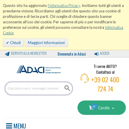
Questo sito ha aggiornato
l'informativa Privacy
. Invitiamo tutti gli utenti a
prenderne visione. Ricordiamo agli utenti che questo sito usa cookie di
profilazione e di terze parti. Chi sceglie di chiudere questo banner
acconsente all'uso dei cookie. Per saperne di più o per modificare le
preferenze sui cookie, gli utenti possono consultare la nostra
Informativa
Cookie
Chiudi
Maggiori Informazioni
ISCRIVITI ALLA NEWSLETTER
Benvenuto in Adaci
ACCEDI
Ti serve AIUTO?
Contattaci al
+39 02 400
724 74
0
Carrello
MENU