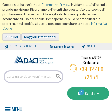
Questo sito ha aggiornato
l'informativa Privacy
. Invitiamo tutti gli utenti a
prenderne visione. Ricordiamo agli utenti che questo sito usa cookie di
profilazione e di terze parti. Chi sceglie di chiudere questo banner
acconsente all'uso dei cookie. Per saperne di più o per modificare le
preferenze sui cookie, gli utenti possono consultare la nostra
Informativa
Cookie
Chiudi
Maggiori Informazioni
ISCRIVITI ALLA NEWSLETTER
Benvenuto in Adaci
ACCEDI
Ti serve AIUTO?
Contattaci al
+39 02 400
724 74
0
Carrello
MENU