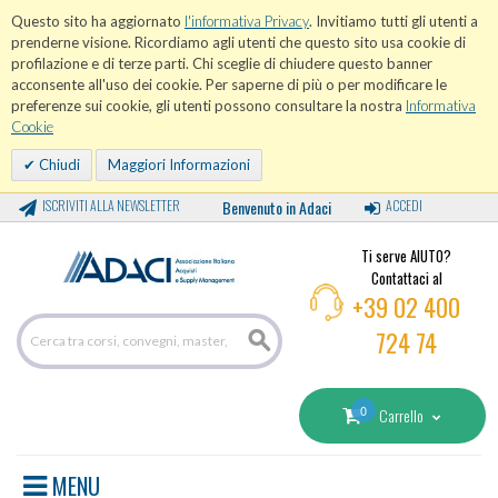
Questo sito ha aggiornato
l'informativa Privacy
. Invitiamo tutti gli utenti a
prenderne visione. Ricordiamo agli utenti che questo sito usa cookie di
profilazione e di terze parti. Chi sceglie di chiudere questo banner
acconsente all'uso dei cookie. Per saperne di più o per modificare le
preferenze sui cookie, gli utenti possono consultare la nostra
Informativa
Cookie
Chiudi
Maggiori Informazioni
ISCRIVITI ALLA NEWSLETTER
Benvenuto in Adaci
ACCEDI
Ti serve AIUTO?
Contattaci al
+39 02 400
724 74
0
Carrello
MENU