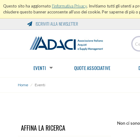
Questo sito ha aggiornato
l'informativa Privacy
. Invitiamo tutti gli utenti a 
chiudere questo banner acconsente all'uso dei cookie. Per saperne di più o p
ISCRIVITI ALLA NEWSLETTER
EVENTI
QUOTE ASSOCIATIVE
Home
/
Eventi
EVENTI
Non ci sono 
AFFINA LA RICERCA