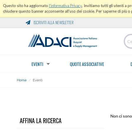
Questo sito ha aggiornato
l'informativa Privacy
. Invitiamo tutti gli utenti a 
chiudere questo banner acconsente all'uso dei cookie. Per saperne di più o p
ISCRIVITI ALLA NEWSLETTER
EVENTI
QUOTE ASSOCIATIVE
Home
/
Eventi
EVENTI
Non ci sono 
AFFINA LA RICERCA