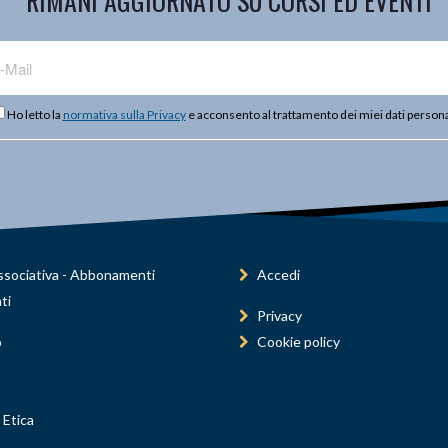
RIMANI AGGIORNATO SU CORSI ED EVENTI
Ho letto la
normativa sulla Privacy
e acconsento al trattamento dei miei dati persona
sociativa - Abbonamenti
Accedi
ti
Privacy
o
Cookie policy
 Etica