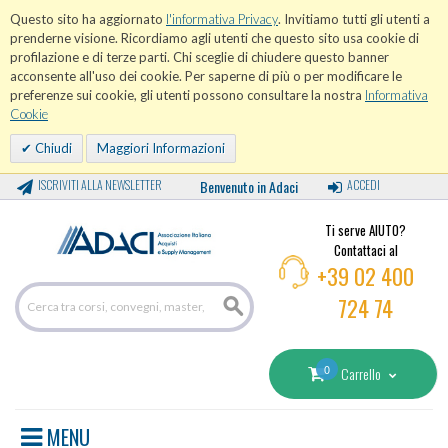
Questo sito ha aggiornato
l'informativa Privacy
. Invitiamo tutti gli utenti a
prenderne visione. Ricordiamo agli utenti che questo sito usa cookie di
profilazione e di terze parti. Chi sceglie di chiudere questo banner
acconsente all'uso dei cookie. Per saperne di più o per modificare le
preferenze sui cookie, gli utenti possono consultare la nostra
Informativa
Cookie
Chiudi
Maggiori Informazioni
ISCRIVITI ALLA NEWSLETTER
Benvenuto in Adaci
ACCEDI
Ti serve AIUTO?
Contattaci al
+39 02 400
724 74
0
Carrello
MENU