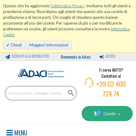
Questo sito ha aggiornato
l'informativa Privacy
. Invitiamo tutti gli utenti a
prenderne visione. Ricordiamo agli utenti che questo sito usa cookie di
profilazione e di terze parti. Chi sceglie di chiudere questo banner
acconsente all'uso dei cookie. Per saperne di più o per modificare le
preferenze sui cookie, gli utenti possono consultare la nostra
Informativa
Cookie
Chiudi
Maggiori Informazioni
ISCRIVITI ALLA NEWSLETTER
Benvenuto in Adaci
ACCEDI
Ti serve AIUTO?
Contattaci al
+39 02 400
724 74
0
Carrello
MENU