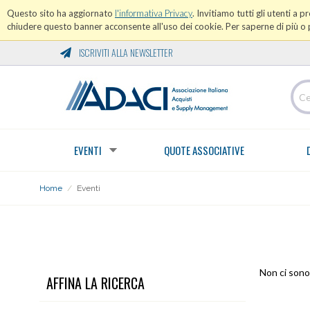
Questo sito ha aggiornato
l'informativa Privacy
. Invitiamo tutti gli utenti a 
chiudere questo banner acconsente all'uso dei cookie. Per saperne di più o p
ISCRIVITI ALLA NEWSLETTER
EVENTI
QUOTE ASSOCIATIVE
Home
/
Eventi
EVENTI
Non ci sono 
AFFINA LA RICERCA