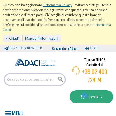
Questo sito ha aggiornato
l'informativa Privacy
. Invitiamo tutti gli utenti a
prenderne visione. Ricordiamo agli utenti che questo sito usa cookie di
profilazione e di terze parti. Chi sceglie di chiudere questo banner
acconsente all'uso dei cookie. Per saperne di più o per modificare le
preferenze sui cookie, gli utenti possono consultare la nostra
Informativa
Cookie
Chiudi
Maggiori Informazioni
ISCRIVITI ALLA NEWSLETTER
Benvenuto in Adaci
ACCEDI
Ti serve AIUTO?
Contattaci al
+39 02 400
724 74
0
Carrello
MENU