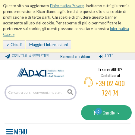
Questo sito ha aggiornato
l'informativa Privacy
. Invitiamo tutti gli utenti a
prenderne visione. Ricordiamo agli utenti che questo sito usa cookie di
profilazione e di terze parti. Chi sceglie di chiudere questo banner
acconsente all'uso dei cookie. Per saperne di più o per modificare le
preferenze sui cookie, gli utenti possono consultare la nostra
Informativa
Cookie
Chiudi
Maggiori Informazioni
ISCRIVITI ALLA NEWSLETTER
Benvenuto in Adaci
ACCEDI
Ti serve AIUTO?
Contattaci al
+39 02 400
724 74
0
Carrello
MENU