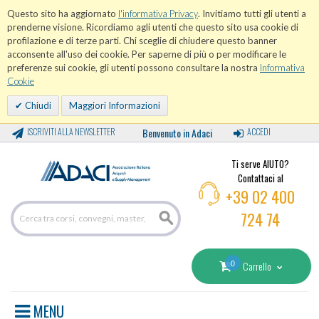
Questo sito ha aggiornato
l'informativa Privacy
. Invitiamo tutti gli utenti a
prenderne visione. Ricordiamo agli utenti che questo sito usa cookie di
profilazione e di terze parti. Chi sceglie di chiudere questo banner
acconsente all'uso dei cookie. Per saperne di più o per modificare le
preferenze sui cookie, gli utenti possono consultare la nostra
Informativa
Cookie
Chiudi
Maggiori Informazioni
ISCRIVITI ALLA NEWSLETTER
Benvenuto in Adaci
ACCEDI
Ti serve AIUTO?
Contattaci al
+39 02 400
724 74
0
Carrello
MENU