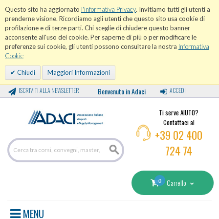
Questo sito ha aggiornato
l'informativa Privacy
. Invitiamo tutti gli utenti a
prenderne visione. Ricordiamo agli utenti che questo sito usa cookie di
profilazione e di terze parti. Chi sceglie di chiudere questo banner
acconsente all'uso dei cookie. Per saperne di più o per modificare le
preferenze sui cookie, gli utenti possono consultare la nostra
Informativa
Cookie
Chiudi
Maggiori Informazioni
ISCRIVITI ALLA NEWSLETTER
Benvenuto in Adaci
ACCEDI
Ti serve AIUTO?
Contattaci al
+39 02 400
724 74
0
Carrello
MENU