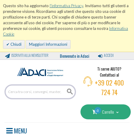
Questo sito ha aggiornato
l'informativa Privacy
. Invitiamo tutti gli utenti a
prenderne visione. Ricordiamo agli utenti che questo sito usa cookie di
profilazione e di terze parti. Chi sceglie di chiudere questo banner
acconsente all'uso dei cookie. Per saperne di più o per modificare le
preferenze sui cookie, gli utenti possono consultare la nostra
Informativa
Cookie
Chiudi
Maggiori Informazioni
ISCRIVITI ALLA NEWSLETTER
Benvenuto in Adaci
ACCEDI
Ti serve AIUTO?
Contattaci al
+39 02 400
724 74
0
Carrello
MENU