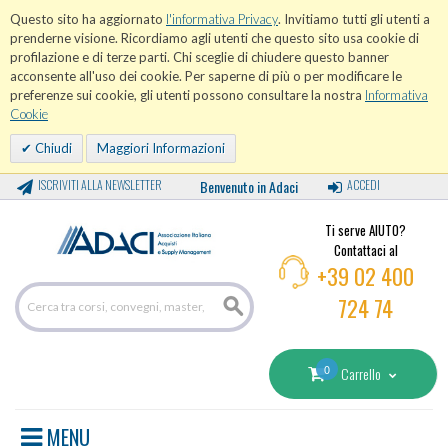
Questo sito ha aggiornato
l'informativa Privacy
. Invitiamo tutti gli utenti a
prenderne visione. Ricordiamo agli utenti che questo sito usa cookie di
profilazione e di terze parti. Chi sceglie di chiudere questo banner
acconsente all'uso dei cookie. Per saperne di più o per modificare le
preferenze sui cookie, gli utenti possono consultare la nostra
Informativa
Cookie
Chiudi
Maggiori Informazioni
ISCRIVITI ALLA NEWSLETTER
Benvenuto in Adaci
ACCEDI
Ti serve AIUTO?
Contattaci al
+39 02 400
724 74
0
Carrello
MENU