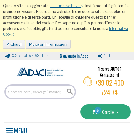
Questo sito ha aggiornato
l'informativa Privacy
. Invitiamo tutti gli utenti a
prenderne visione. Ricordiamo agli utenti che questo sito usa cookie di
profilazione e di terze parti. Chi sceglie di chiudere questo banner
acconsente all'uso dei cookie. Per saperne di più o per modificare le
preferenze sui cookie, gli utenti possono consultare la nostra
Informativa
Cookie
Chiudi
Maggiori Informazioni
ISCRIVITI ALLA NEWSLETTER
Benvenuto in Adaci
ACCEDI
Ti serve AIUTO?
Contattaci al
+39 02 400
724 74
0
Carrello
MENU