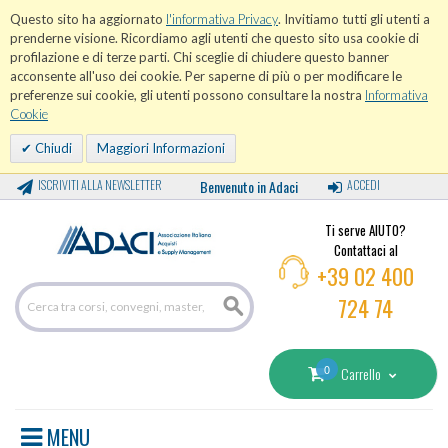
Questo sito ha aggiornato
l'informativa Privacy
. Invitiamo tutti gli utenti a
prenderne visione. Ricordiamo agli utenti che questo sito usa cookie di
profilazione e di terze parti. Chi sceglie di chiudere questo banner
acconsente all'uso dei cookie. Per saperne di più o per modificare le
preferenze sui cookie, gli utenti possono consultare la nostra
Informativa
Cookie
Chiudi
Maggiori Informazioni
ISCRIVITI ALLA NEWSLETTER
Benvenuto in Adaci
ACCEDI
Ti serve AIUTO?
Contattaci al
+39 02 400
724 74
0
Carrello
MENU