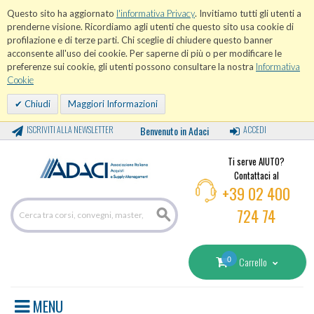
Questo sito ha aggiornato
l'informativa Privacy
. Invitiamo tutti gli utenti a
prenderne visione. Ricordiamo agli utenti che questo sito usa cookie di
profilazione e di terze parti. Chi sceglie di chiudere questo banner
acconsente all'uso dei cookie. Per saperne di più o per modificare le
preferenze sui cookie, gli utenti possono consultare la nostra
Informativa
Cookie
Chiudi
Maggiori Informazioni
ISCRIVITI ALLA NEWSLETTER
Benvenuto in Adaci
ACCEDI
Ti serve AIUTO?
Contattaci al
+39 02 400
724 74
0
Carrello
MENU