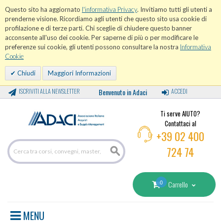
Questo sito ha aggiornato
l'informativa Privacy
. Invitiamo tutti gli utenti a
prenderne visione. Ricordiamo agli utenti che questo sito usa cookie di
profilazione e di terze parti. Chi sceglie di chiudere questo banner
acconsente all'uso dei cookie. Per saperne di più o per modificare le
preferenze sui cookie, gli utenti possono consultare la nostra
Informativa
Cookie
Chiudi
Maggiori Informazioni
ISCRIVITI ALLA NEWSLETTER
Benvenuto in Adaci
ACCEDI
Ti serve AIUTO?
Contattaci al
+39 02 400
724 74
0
Carrello
MENU