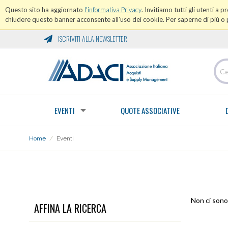
Questo sito ha aggiornato
l'informativa Privacy
. Invitiamo tutti gli utenti a 
chiudere questo banner acconsente all'uso dei cookie. Per saperne di più o p
ISCRIVITI ALLA NEWSLETTER
EVENTI
QUOTE ASSOCIATIVE
Home
/
Eventi
EVENTI
Non ci sono 
AFFINA LA RICERCA