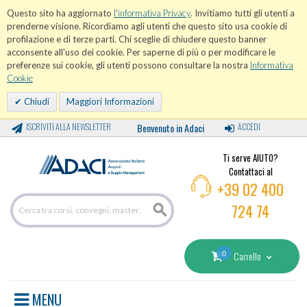
Questo sito ha aggiornato
l'informativa Privacy
. Invitiamo tutti gli utenti a
prenderne visione. Ricordiamo agli utenti che questo sito usa cookie di
profilazione e di terze parti. Chi sceglie di chiudere questo banner
acconsente all'uso dei cookie. Per saperne di più o per modificare le
preferenze sui cookie, gli utenti possono consultare la nostra
Informativa
Cookie
Chiudi
Maggiori Informazioni
ISCRIVITI ALLA NEWSLETTER
Benvenuto in Adaci
ACCEDI
Ti serve AIUTO?
Contattaci al
+39 02 400
724 74
0
Carrello
MENU