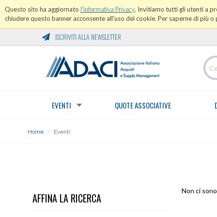
Questo sito ha aggiornato
l'informativa Privacy
. Invitiamo tutti gli utenti a 
chiudere questo banner acconsente all'uso dei cookie. Per saperne di più o p
ISCRIVITI ALLA NEWSLETTER
EVENTI
QUOTE ASSOCIATIVE
Home
/
Eventi
EVENTI
Non ci sono 
AFFINA LA RICERCA