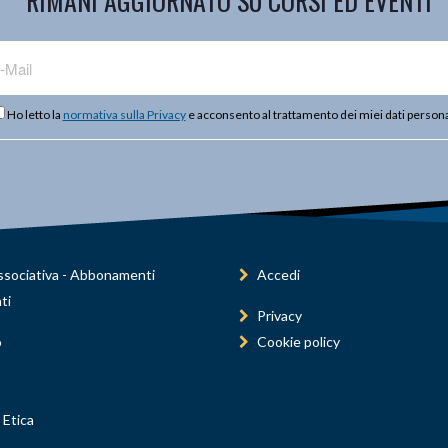
RIMANI AGGIORNATO SU CORSI ED EVENTI
Ho letto la
normativa sulla Privacy
e acconsento al trattamento dei miei dati persona
sociativa - Abbonamenti
Accedi
ti
Privacy
o
Cookie policy
 Etica