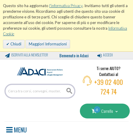
Questo sito ha aggiornato
l'informativa Privacy
. Invitiamo tutti gli utenti a
prenderne visione. Ricordiamo agli utenti che questo sito usa cookie di
profilazione e di terze parti. Chi sceglie di chiudere questo banner
acconsente all'uso dei cookie. Per saperne di più o per modificare le
preferenze sui cookie, gli utenti possono consultare la nostra
Informativa
Cookie
Chiudi
Maggiori Informazioni
ISCRIVITI ALLA NEWSLETTER
Benvenuto in Adaci
ACCEDI
Ti serve AIUTO?
Contattaci al
+39 02 400
724 74
0
Carrello
MENU