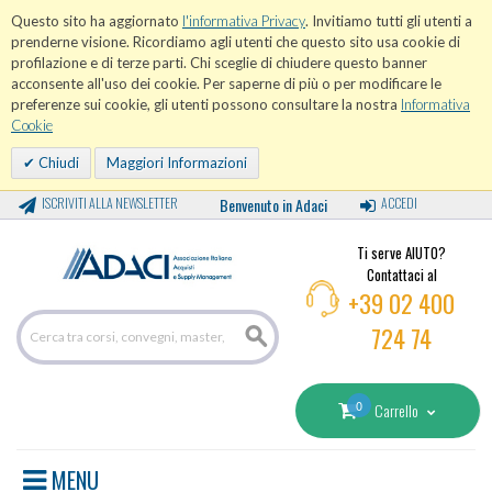
Questo sito ha aggiornato
l'informativa Privacy
. Invitiamo tutti gli utenti a
prenderne visione. Ricordiamo agli utenti che questo sito usa cookie di
profilazione e di terze parti. Chi sceglie di chiudere questo banner
acconsente all'uso dei cookie. Per saperne di più o per modificare le
preferenze sui cookie, gli utenti possono consultare la nostra
Informativa
Cookie
Chiudi
Maggiori Informazioni
ISCRIVITI ALLA NEWSLETTER
Benvenuto in Adaci
ACCEDI
Ti serve AIUTO?
Contattaci al
+39 02 400
724 74
0
Carrello
MENU