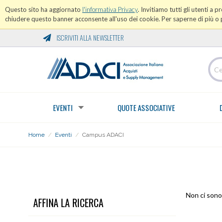
Questo sito ha aggiornato
l'informativa Privacy
. Invitiamo tutti gli utenti a 
chiudere questo banner acconsente all'uso dei cookie. Per saperne di più o p
ISCRIVITI ALLA NEWSLETTER
EVENTI
QUOTE ASSOCIATIVE
Home
/
Eventi
/
Campus ADACI
CAMPUS ADACI
Non ci sono 
AFFINA LA RICERCA