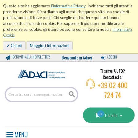
Questo sito ha aggiornato
l'informativa Privacy
. Invitiamo tutti gli utenti a
prenderne visione. Ricordiamo agli utenti che questo sito usa cookie di
profilazione e di terze parti. Chi sceglie di chiudere questo banner
acconsente all'uso dei cookie. Per saperne di più o per modificare le
preferenze sui cookie, gli utenti possono consultare la nostra
Informativa
Cookie
Chiudi
Maggiori Informazioni
ISCRIVITI ALLA NEWSLETTER
Benvenuto in Adaci
ACCEDI
Ti serve AIUTO?
Contattaci al
+39 02 400
724 74
0
Carrello
MENU