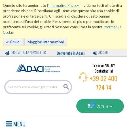
Questo sito ha aggiornato
l'informativa Privacy
. Invitiamo tutti gli utenti a
prenderne visione. Ricordiamo agli utenti che questo sito usa cookie di
profilazione e di terze parti. Chi sceglie di chiudere questo banner
acconsente all'uso dei cookie. Per saperne di più o per modificare le
preferenze sui cookie, gli utenti possono consultare la nostra
Informativa
Cookie
Chiudi
Maggiori Informazioni
ISCRIVITI ALLA NEWSLETTER
Benvenuto in Adaci
ACCEDI
Ti serve AIUTO?
Contattaci al
+39 02 400
724 74
0
Carrello
MENU