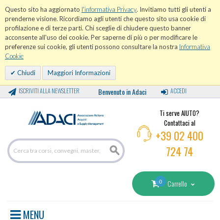
Questo sito ha aggiornato
l'informativa Privacy
. Invitiamo tutti gli utenti a
prenderne visione. Ricordiamo agli utenti che questo sito usa cookie di
profilazione e di terze parti. Chi sceglie di chiudere questo banner
acconsente all'uso dei cookie. Per saperne di più o per modificare le
preferenze sui cookie, gli utenti possono consultare la nostra
Informativa
Cookie
Chiudi
Maggiori Informazioni
ISCRIVITI ALLA NEWSLETTER
Benvenuto in Adaci
ACCEDI
Ti serve AIUTO?
Contattaci al
+39 02 400
724 74
0
Carrello
MENU