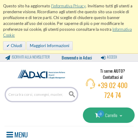
Questo sito ha aggiornato
l'informativa Privacy
. Invitiamo tutti gli utenti a
prenderne visione. Ricordiamo agli utenti che questo sito usa cookie di
profilazione e di terze parti. Chi sceglie di chiudere questo banner
acconsente all'uso dei cookie. Per saperne di più o per modificare le
preferenze sui cookie, gli utenti possono consultare la nostra
Informativa
Cookie
Chiudi
Maggiori Informazioni
ISCRIVITI ALLA NEWSLETTER
Benvenuto in Adaci
ACCEDI
Ti serve AIUTO?
Contattaci al
+39 02 400
724 74
0
Carrello
MENU