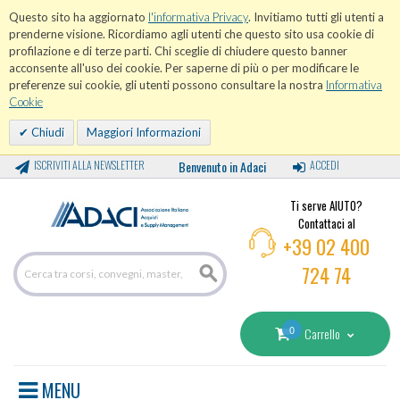
Questo sito ha aggiornato
l'informativa Privacy
. Invitiamo tutti gli utenti a
prenderne visione. Ricordiamo agli utenti che questo sito usa cookie di
profilazione e di terze parti. Chi sceglie di chiudere questo banner
acconsente all'uso dei cookie. Per saperne di più o per modificare le
preferenze sui cookie, gli utenti possono consultare la nostra
Informativa
Cookie
Chiudi
Maggiori Informazioni
ISCRIVITI ALLA NEWSLETTER
Benvenuto in Adaci
ACCEDI
Ti serve AIUTO?
Contattaci al
+39 02 400
724 74
0
Carrello
MENU