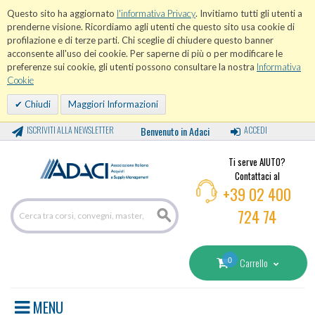
Questo sito ha aggiornato
l'informativa Privacy
. Invitiamo tutti gli utenti a
prenderne visione. Ricordiamo agli utenti che questo sito usa cookie di
profilazione e di terze parti. Chi sceglie di chiudere questo banner
acconsente all'uso dei cookie. Per saperne di più o per modificare le
preferenze sui cookie, gli utenti possono consultare la nostra
Informativa
Cookie
Chiudi
Maggiori Informazioni
ISCRIVITI ALLA NEWSLETTER
Benvenuto in Adaci
ACCEDI
Ti serve AIUTO?
Contattaci al
+39 02 400
724 74
0
Carrello
MENU