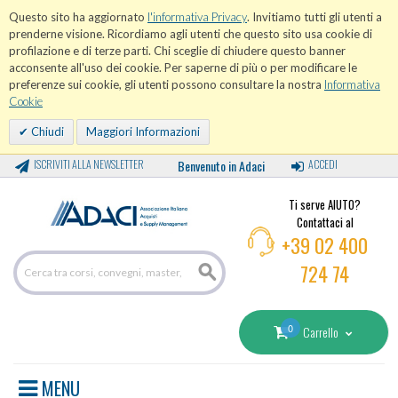
Questo sito ha aggiornato
l'informativa Privacy
. Invitiamo tutti gli utenti a
prenderne visione. Ricordiamo agli utenti che questo sito usa cookie di
profilazione e di terze parti. Chi sceglie di chiudere questo banner
acconsente all'uso dei cookie. Per saperne di più o per modificare le
preferenze sui cookie, gli utenti possono consultare la nostra
Informativa
Cookie
Chiudi
Maggiori Informazioni
ISCRIVITI ALLA NEWSLETTER
Benvenuto in Adaci
ACCEDI
Ti serve AIUTO?
Contattaci al
+39 02 400
724 74
0
Carrello
MENU